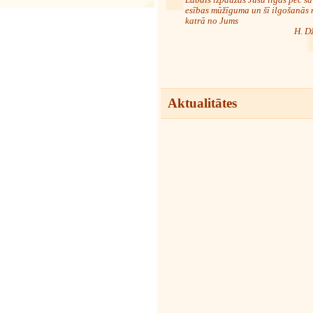
esības mūžīguma un šī ilgošanās 
katrā no Jums
H. D
Aktualitātes