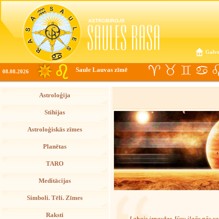
Galve
Saule Lauvas zīmē
08.08.2026
Astroloģija
Stihijas
Astroloģiskās zīmes
Planētas
TARO
Meditācijas
Simboli. Tēli. Zīmes
Raksti
Labais izpaužas Jūsu ilgās pēc s