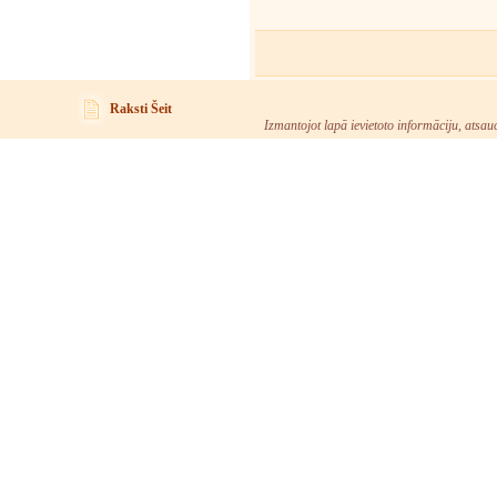
Raksti Šeit
Izmantojot lapā ievietoto informāciju, atsau